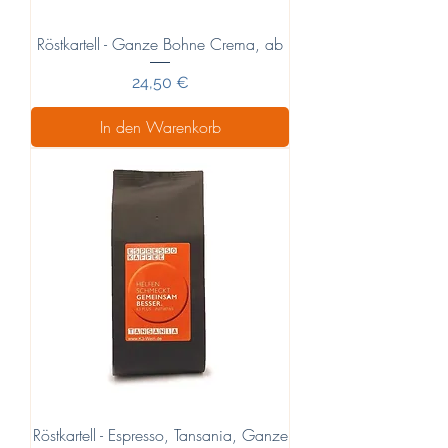
Röstkartell - Ganze Bohne Crema, ab
Preis
24,50 €
In den Warenkorb
Röstkartell - Espresso, Tansania, Ganze