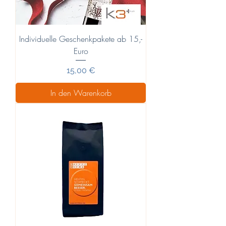
Individuelle Geschenkpakete ab 15,-
Euro
Preis
15,00 €
In den Warenkorb