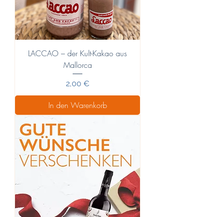
LACCAO – der Kult-Kakao aus
Mallorca
Preis
2,00 €
In den Warenkorb