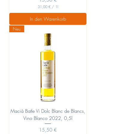
31,00 €
/
1l
3
1
In den Warenkorb
,
0
Neu
0
€
p
r
o
1
L
i
t
e
r
Macià Batle Vi Dolc Blanc de Blancs,
Vino Blanco 2022, 0,5l
Preis
15,50 €