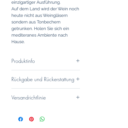
einzigartiger Ausführung.
Auf dem Land wird der Wein noch
heute nicht aus Weingläsern
sondern aus Tonbechern
getrunken. Holen Sie sich ein
mediteranes Ambiente nach
Hause.
Produktinfo
Weinbecher volllasiert und
Rückgabe und Rückerstattung
lackiert
Farbe innen: Braun
Sie haben ein 14 tägiges
Farbe Blau: innen und außen
Versandrichtlinie
Rückgaberecht. Genauere
blau
Informationen finden Sie unter
Maße: Durchmesser ca. 7,5 cm
Hochwertiger und besonders
unseren AGB'S
/ Höhe 7 cm
sicherer Kartonageversand.
Handarbeit und somit ein
Unikat, hergestellt auf Mallorca