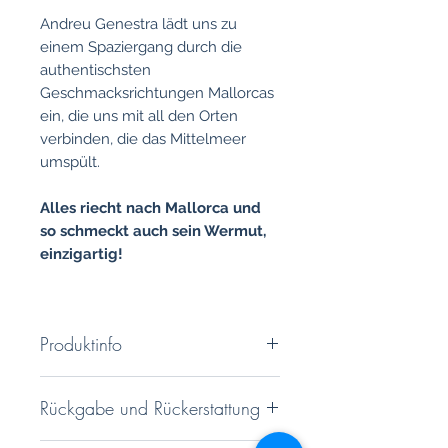
Andreu Genestra lädt uns zu
einem Spaziergang durch die
authentischsten
Geschmacksrichtungen Mallorcas
ein, die uns mit all den Orten
verbinden, die das Mittelmeer
umspült.
Alles riecht nach Mallorca und
so schmeckt auch sein Wermut,
einzigartig!
Produktinfo
VERMÚ - DA, Blanc
- Der Wermut
Rückgabe und Rückerstattung
von Sternekoch Andreu Genestra,
ausgezeichnet mit einem