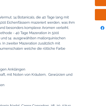
 Vermut. 14 Botanicals, die 40 Tage lang mit
 500l Eichenfässern mazeriert werden, was ihm
nd besonders komplexe Aromen verleiht.
 Methode - 40 Tage Mazeration in 500l
c und 14 ausgewählten mallorquinischen
. In zweiter Mazeration zusätzlich mit
aumenschalen welche die rötliche Farbe
tigen Anklängen
ft, mit Noten von Kräutern, Gewürzen und
ken
ntonio Nadal, Carrer Conradors, 28, 30, 07141