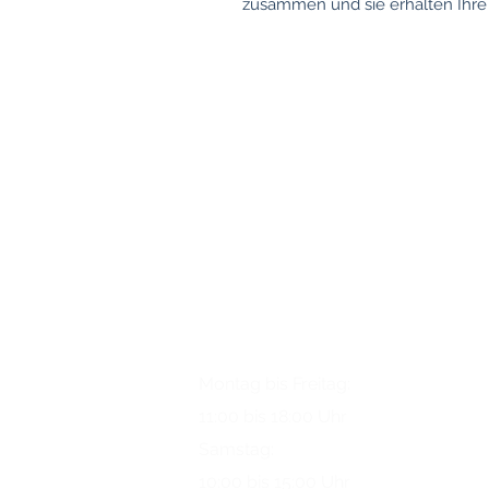
zusammen und sie erhalten Ihre 
Sie haben Fragen?
Rufen Sie
uns gerne an.
Telefon: +49 (0)221 / 34 66 95 69
K3 Plus GmbH
DER MALLORCA-LADEN
Öffnungszeiten
Montag
bis Freitag:
11
:00 bis 18:00 Uhr
Samstag:
10:00 bis 15:00 Uhr