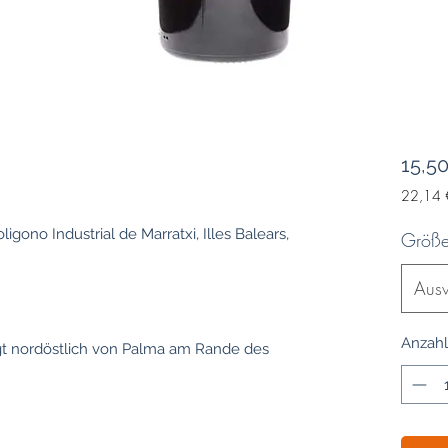
15,5
22,14 
22,14 
pro
ligono Industrial de Marratxi, Illes Balears,
Größ
1
Liter
Aus
Anzahl
iegt nordöstlich von Palma am Rande des