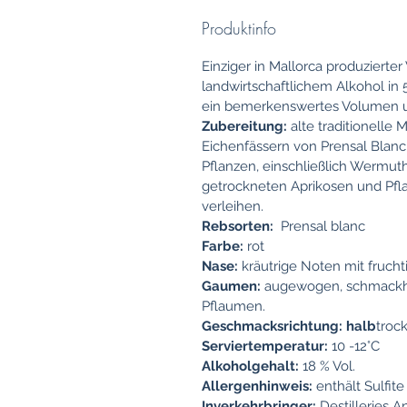
Produktinfo
Einziger in Mallorca produzierter
landwirtschaftlichem Alkohol in
ein bemerkenswertes Volumen u
Zubereitung:
alte traditionelle
Eichenfässern von Prensal Blan
Pflanzen, einschließlich Wermuth
getrockneten Aprikosen und Pfl
verleihen.
Rebsorten:
Prensal blanc
Farbe:
rot
Nase:
kräutrige Noten mit fruch
Gaumen:
augewogen, schmackha
Pflaumen.
Geschmacksrichtung: halb
troc
Serviertemperatur:
10 -12°C
Alkoholgehalt:
18 % Vol.
Allergenhinweis:
enthält Sulfite
Inverkehrbringer:
Destilleries A