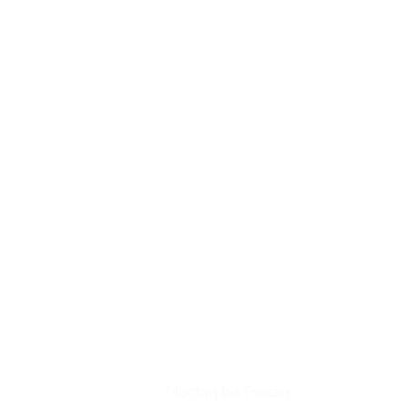
Sie haben Fragen?
Rufen Sie
uns gerne an.
Telefon: +49 (0)221 / 34 66 95 69
K3 Plus GmbH
DER MALLORCA-LADEN
Öffnungszeiten
Montag
bis Freitag: