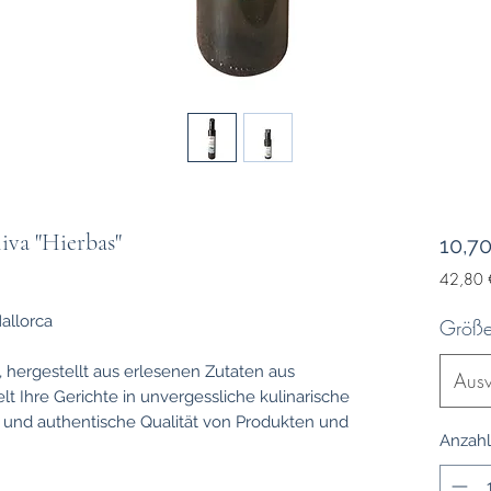
iva "Hierbas"
10,7
42,80 
42,80 
pro
Mallorca
Größ
1
Liter
, hergestellt aus erlesenen Zutaten aus
Aus
t Ihre Gerichte in unvergessliche kulinarische
on und authentische Qualität von Produkten und
Anzahl