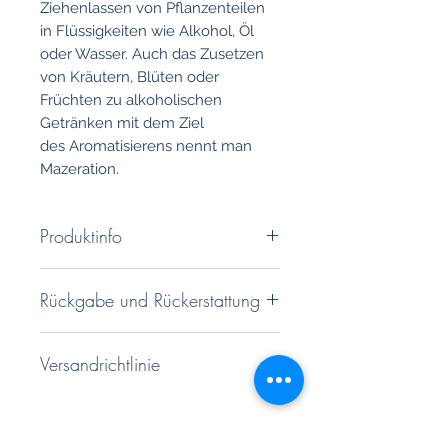
Ziehenlassen von Pflanzenteilen
in Flüssigkeiten wie Alkohol, Öl
oder Wasser. Auch das Zusetzen
von Kräutern, Blüten oder
Früchten zu alkoholischen
Getränken mit dem Ziel
des Aromatisierens nennt man
Mazeration.
Produktinfo
7103 Petit Celler – Vermut Te Dic
Rückgabe und Rückerstattung
Coses
Produktion umfasst nur 1.000
Sie haben ein 14 tägiges
Flaschen.
Versandrichtlinie
Rückgaberecht. Genauere
Informationen finden Sie unter
Rebsorten: 100% Premsal Blanc
Hochwertiger und besonders
unseren AGB'S
Alkoholgehalt: 15 % vol.
sicherer Kartonageversand.
Flaschenihalt: 0,75 l